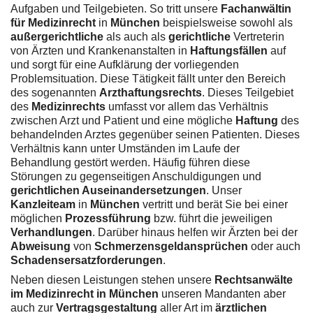
Aufgaben und Teilgebieten. So tritt unsere
Fachanwältin
für Medizinrecht
in
München
beispielsweise sowohl als
außergerichtliche
als auch als
gerichtliche
Vertreterin
von Ärzten und Krankenanstalten in
Haftungsfällen
auf
und sorgt für eine Aufklärung der vorliegenden
Problemsituation. Diese Tätigkeit fällt unter den Bereich
des sogenannten
Arzthaftungsrechts
. Dieses Teilgebiet
des
Medizinrechts
umfasst vor allem das Verhältnis
zwischen Arzt und Patient und eine mögliche
Haftung
des
behandelnden Arztes gegenüber seinen Patienten. Dieses
Verhältnis kann unter Umständen im Laufe der
Behandlung gestört werden. Häufig führen diese
Störungen zu gegenseitigen Anschuldigungen und
gerichtlichen Auseinandersetzungen
. Unser
Kanzleiteam
in
München
vertritt und berät Sie bei einer
möglichen
Prozessführung
bzw. führt die jeweiligen
Verhandlungen
. Darüber hinaus helfen wir Ärzten bei der
Abweisung
von
Schmerzensgeldansprüchen
oder auch
Schadensersatzforderungen
.
Neben diesen Leistungen stehen unsere
Rechtsanwälte
im Medizinrecht in München
unseren Mandanten aber
auch zur
Vertragsgestaltung
aller Art im
ärztlichen