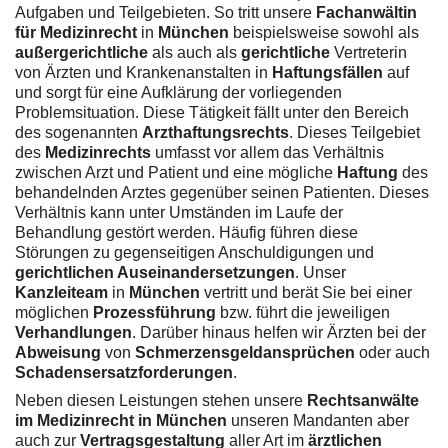
Aufgaben und Teilgebieten. So tritt unsere
Fachanwältin
für Medizinrecht
in
München
beispielsweise sowohl als
außergerichtliche
als auch als
gerichtliche
Vertreterin
von Ärzten und Krankenanstalten in
Haftungsfällen
auf
und sorgt für eine Aufklärung der vorliegenden
Problemsituation. Diese Tätigkeit fällt unter den Bereich
des sogenannten
Arzthaftungsrechts
. Dieses Teilgebiet
des
Medizinrechts
umfasst vor allem das Verhältnis
zwischen Arzt und Patient und eine mögliche
Haftung
des
behandelnden Arztes gegenüber seinen Patienten. Dieses
Verhältnis kann unter Umständen im Laufe der
Behandlung gestört werden. Häufig führen diese
Störungen zu gegenseitigen Anschuldigungen und
gerichtlichen Auseinandersetzungen
. Unser
Kanzleiteam
in
München
vertritt und berät Sie bei einer
möglichen
Prozessführung
bzw. führt die jeweiligen
Verhandlungen
. Darüber hinaus helfen wir Ärzten bei der
Abweisung
von
Schmerzensgeldansprüchen
oder auch
Schadensersatzforderungen
.
Neben diesen Leistungen stehen unsere
Rechtsanwälte
im Medizinrecht in München
unseren Mandanten aber
auch zur
Vertragsgestaltung
aller Art im
ärztlichen