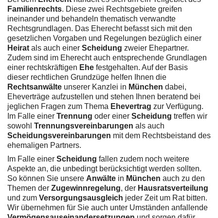
Familienrechts
. Diese zwei Rechtsgebiete greifen
ineinander und behandeln thematisch verwandte
Rechtsgrundlagen. Das Eherecht befasst sich mit den
gesetzlichen Vorgaben und Regelungen bezüglich einer
Heirat
als auch einer
Scheidung
zweier Ehepartner.
Zudem sind im Eherecht auch entsprechende Grundlagen
einer rechtskräftigen
Ehe
festgehalten. Auf der Basis
dieser rechtlichen Grundzüge helfen Ihnen die
Rechtsanwälte
unserer Kanzlei in
München
dabei,
Eheverträge aufzustellen und stehen Ihnen beratend bei
jeglichen Fragen zum Thema
Ehevertrag
zur Verfügung.
Im Falle einer
Trennung
oder einer
Scheidung
treffen wir
sowohl
Trennungsvereinbarungen
als auch
Scheidungsvereinbarungen
mit dem Rechtsbeistand des
ehemaligen Partners.
Im Falle einer
Scheidung
fallen zudem noch weitere
Aspekte an, die unbedingt berücksichtigt werden sollten.
So können Sie unsere
Anwälte
in
München
auch zu den
Themen der
Zugewinnregelung
, der
Hausratsverteilung
und zum
Versorgungsausgleich
jeder Zeit um Rat bitten.
Wir übernehmen für Sie auch unter Umständen anfallende
Vermögensauseinandersetzungen
und sorgen dafür,