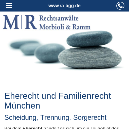
www.ra-bgg.de
Eherecht und Familienrecht
München
Scheidung, Trennung, Sorgerecht
Bei dem
Eherecht
handelt es sich um ein Teilgebiet des