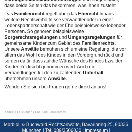
dass beide Seiten das bekommen, was ihnen zusteht.
Das
Familienrecht
regelt über das
Eherecht
hinaus
weitere Rechtsverhältnisse verwandter oder in einer
Lebenspartnerschaft wie der Ehe beispielsweise lebender
Personen. So gehören beispielsweise
Sorgerechtsregelungen
und
Umgangsregelungen
für
gemeinsame Kinder zum Gebiet des
Familienrechts
.
Unsere
Anwälte
bemühen sich um eine Regelung, die vor
allem das Wohl des Kindes in den Vordergrund rückt und
sorgen dafür, dass auf die Wünsche des Kindes bzw. der
Kinder Rücksicht genommen wird. Auch die
Verhandlungen für den zu zahlenden
Unterhalt
übernehmen unsere
Anwälte
.
Wenden Sie sich bei Fragen gerne direkt an uns!
Kanzlei
|
Leistungen
|
Ehe- und Familienrecht
Morbioli & Buchwald Rechtsanwälte, Bavariaring 25, 80336
München | Tel: 089/3506030 |
Impressum
|