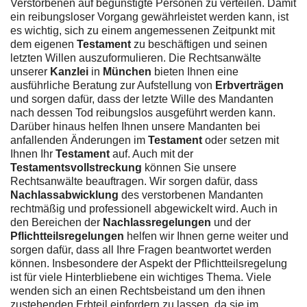
Verstorbenen auf begünstigte Personen zu verteilen. Damit
ein reibungsloser Vorgang gewährleistet werden kann, ist
es wichtig, sich zu einem angemessenen Zeitpunkt mit
dem eigenen
Testament
zu beschäftigen und seinen
letzten Willen auszuformulieren. Die Rechtsanwälte
unserer
Kanzlei
in
München
bieten Ihnen eine
ausführliche Beratung zur Aufstellung von
Erbverträgen
und sorgen dafür, dass der letzte Wille des Mandanten
nach dessen Tod reibungslos ausgeführt werden kann.
Darüber hinaus helfen Ihnen unsere Mandanten bei
anfallenden Änderungen im
Testament
oder setzen mit
Ihnen Ihr
Testament
auf. Auch mit der
Testamentsvollstreckung
können Sie unsere
Rechtsanwälte beauftragen. Wir sorgen dafür, dass
Nachlassabwicklung
des verstorbenen Mandanten
rechtmäßig und professionell abgewickelt wird. Auch in
den Bereichen der
Nachlassregelungen
und der
Pflichtteilsregelungen
helfen wir Ihnen gerne weiter und
sorgen dafür, dass all Ihre Fragen beantwortet werden
können. Insbesondere der Aspekt der Pflichtteilsregelung
ist für viele Hinterbliebene ein wichtiges Thema. Viele
wenden sich an einen Rechtsbeistand um den ihnen
zustehenden Erbteil einfordern zu lassen, da sie im