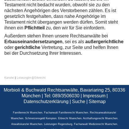
Testament nicht bedacht wurden, obwohl sie zu den
nächsten Angehörigen des Verstorbenen zählen. Es ist
gesetzlich festgehalten, dass nahe Angehörige im
Testament nicht übergangen werden dürfen. Somit steht
ihnen ein
Pflichtteil
zu, den wir für Sie einfordern.
Außerdem stehen Ihnen unsere Rechtsanwälte bei
Erbauseinandersetzungen
, sei es als
außergerichtliche
oder
gerichtliche
Vertretung, zur Seite und helfen Ihnen
bei der Durchsetzung Ihrer Interessen.
Kanzlei
|
Leistungen
|
Erbrecht
Morbioli & Buchwald Rechtsanwälte, Bavariaring 25, 80336
München | Tel: 089/3506030 |
Impressum
|
Datenschutzerklärung
|
Suche
|
Sitemap
Familienrecht Muenchen
,
Fachanwalt Familienrecht Muenchen
,
Rechtsanwaltskanzlei
Muenchen
,
Schmerzensgeld Kempten
,
Erbrecht Muenchen
,
Arzthaftungsrecht Muenchen
,
Anwaltskanzlei Muenchen
,
Leistungen Regensburg
,
Fachanwalt Medizinrecht Muenchen
,