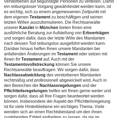
Verstorbenen auf begünstigte Personen zu verteilen. Damit
ein reibungsloser Vorgang gewährleistet werden kann, ist
es wichtig, sich zu einem angemessenen Zeitpunkt mit
dem eigenen
Testament
zu beschäftigen und seinen
letzten Willen auszuformulieren. Die Rechtsanwälte
unserer
Kanzlei
in
München
bieten Ihnen eine
ausführliche Beratung zur Aufstellung von
Erbverträgen
und sorgen dafür, dass der letzte Wille des Mandanten
nach dessen Tod reibungslos ausgeführt werden kann.
Darüber hinaus helfen Ihnen unsere Mandanten bei
anfallenden Änderungen im
Testament
oder setzen mit
Ihnen Ihr
Testament
auf. Auch mit der
Testamentsvollstreckung
können Sie unsere
Rechtsanwälte beauftragen. Wir sorgen dafür, dass
Nachlassabwicklung
des verstorbenen Mandanten
rechtmäßig und professionell abgewickelt wird. Auch in
den Bereichen der
Nachlassregelungen
und der
Pflichtteilsregelungen
helfen wir Ihnen gerne weiter und
sorgen dafür, dass all Ihre Fragen beantwortet werden
können. Insbesondere der Aspekt der Pflichtteilsregelung
ist für viele Hinterbliebene ein wichtiges Thema. Viele
wenden sich an einen Rechtsbeistand um den ihnen
zustehenden Erbteil einfordern zu lassen, da sie im