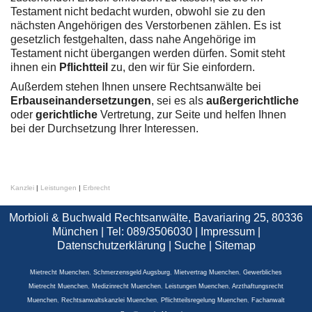
Testament nicht bedacht wurden, obwohl sie zu den
nächsten Angehörigen des Verstorbenen zählen. Es ist
gesetzlich festgehalten, dass nahe Angehörige im
Testament nicht übergangen werden dürfen. Somit steht
ihnen ein
Pflichtteil
zu, den wir für Sie einfordern.
Außerdem stehen Ihnen unsere Rechtsanwälte bei
Erbauseinandersetzungen
, sei es als
außergerichtliche
oder
gerichtliche
Vertretung, zur Seite und helfen Ihnen
bei der Durchsetzung Ihrer Interessen.
Kanzlei
|
Leistungen
|
Erbrecht
Morbioli & Buchwald Rechtsanwälte, Bavariaring 25, 80336
München | Tel: 089/3506030 |
Impressum
|
Datenschutzerklärung
|
Suche
|
Sitemap
Mietrecht Muenchen
,
Schmerzensgeld Augsburg
,
Mietvertrag Muenchen
,
Gewerbliches
Mietrecht Muenchen
,
Medizinrecht Muenchen
,
Leistungen Muenchen
,
Arzthaftungsrecht
Muenchen
,
Rechtsanwaltskanzlei Muenchen
,
Pflichtteilsregelung Muenchen
,
Fachanwalt