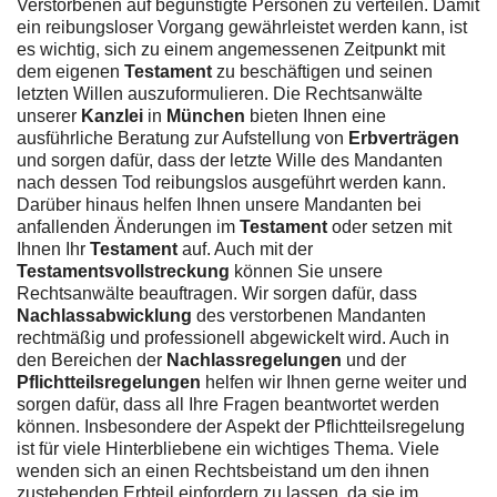
Verstorbenen auf begünstigte Personen zu verteilen. Damit
ein reibungsloser Vorgang gewährleistet werden kann, ist
es wichtig, sich zu einem angemessenen Zeitpunkt mit
dem eigenen
Testament
zu beschäftigen und seinen
letzten Willen auszuformulieren. Die Rechtsanwälte
unserer
Kanzlei
in
München
bieten Ihnen eine
ausführliche Beratung zur Aufstellung von
Erbverträgen
und sorgen dafür, dass der letzte Wille des Mandanten
nach dessen Tod reibungslos ausgeführt werden kann.
Darüber hinaus helfen Ihnen unsere Mandanten bei
anfallenden Änderungen im
Testament
oder setzen mit
Ihnen Ihr
Testament
auf. Auch mit der
Testamentsvollstreckung
können Sie unsere
Rechtsanwälte beauftragen. Wir sorgen dafür, dass
Nachlassabwicklung
des verstorbenen Mandanten
rechtmäßig und professionell abgewickelt wird. Auch in
den Bereichen der
Nachlassregelungen
und der
Pflichtteilsregelungen
helfen wir Ihnen gerne weiter und
sorgen dafür, dass all Ihre Fragen beantwortet werden
können. Insbesondere der Aspekt der Pflichtteilsregelung
ist für viele Hinterbliebene ein wichtiges Thema. Viele
wenden sich an einen Rechtsbeistand um den ihnen
zustehenden Erbteil einfordern zu lassen, da sie im