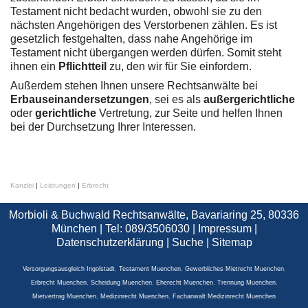
Testament nicht bedacht wurden, obwohl sie zu den
nächsten Angehörigen des Verstorbenen zählen. Es ist
gesetzlich festgehalten, dass nahe Angehörige im
Testament nicht übergangen werden dürfen. Somit steht
ihnen ein
Pflichtteil
zu, den wir für Sie einfordern.
Außerdem stehen Ihnen unsere Rechtsanwälte bei
Erbauseinandersetzungen
, sei es als
außergerichtliche
oder
gerichtliche
Vertretung, zur Seite und helfen Ihnen
bei der Durchsetzung Ihrer Interessen.
Kanzlei
|
Leistungen
|
Erbrecht
Morbioli & Buchwald Rechtsanwälte, Bavariaring 25, 80336
München | Tel: 089/3506030 |
Impressum
|
Datenschutzerklärung
|
Suche
|
Sitemap
Versorgungsausgleich Ingolstadt
,
Testament Muenchen
,
Gewerbliches Mietrecht Muenchen
,
Erbrecht Muenchen
,
Scheidung Muenchen
,
Eherecht Muenchen
,
Trennung Muenchen
,
Mietvertrag Muenchen
,
Medizinrecht Muenchen
,
Fachanwalt Medizinrecht Muenchen